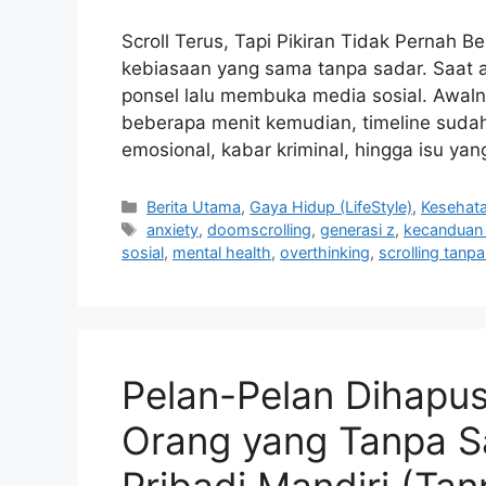
Scroll Terus, Tapi Pikiran Tidak Pernah 
kebiasaan yang sama tanpa sadar. Saat 
ponsel lalu membuka media sosial. Awaln
beberapa menit kemudian, timeline sudah 
emosional, kabar kriminal, hingga isu y
C
Berita Utama
,
Gaya Hidup (LifeStyle)
,
Kesehat
a
T
anxiety
,
doomscrolling
,
generasi z
,
kecanduan 
t
a
sosial
,
mental health
,
overthinking
,
scrolling tanpa
e
g
g
s
o
r
i
Pelan-Pelan Dihapus
e
s
Orang yang Tanpa S