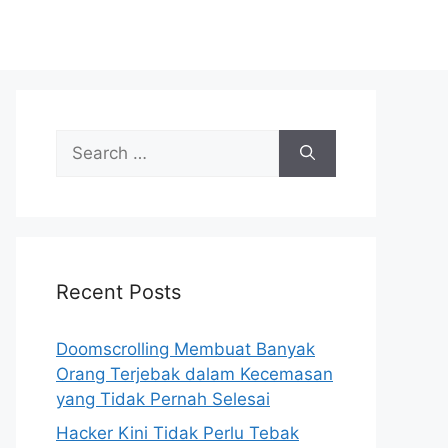
S
e
a
r
c
h
Recent Posts
f
o
r
Doomscrolling Membuat Banyak
:
Orang Terjebak dalam Kecemasan
yang Tidak Pernah Selesai
Hacker Kini Tidak Perlu Tebak