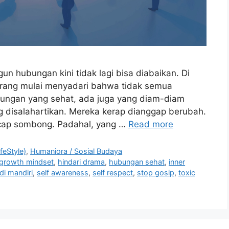
 hubungan kini tidak lagi bisa diabaikan. Di
orang mulai menyadari bahwa tidak semua
ungan yang sehat, ada juga yang diam-diam
ing disalahartikan. Mereka kerap dianggap berubah.
dicap sombong. Padahal, yang …
Read more
feStyle)
,
Humaniora / Sosial Budaya
growth mindset
,
hindari drama
,
hubungan sehat
,
inner
di mandiri
,
self awareness
,
self respect
,
stop gosip
,
toxic