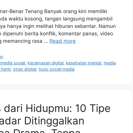
Benar-Benar Tenang Banyak orang kini memiliki
ada waktu kosong, tangan langsung mengambil
ya hanya ingin melihat hiburan sebentar. Namun
dipenuhi berita konflik, komentar panas, video
ang memancing rasa …
Read more
an
media sosial
,
kecemasan digital
,
kesehatan mental
,
media
 henti
,
stres digital
,
toxic social media
 dari Hidupmu: 10 Tipe
adar Ditinggalkan