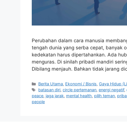
Perubahan dalam cara manusia membangun
tengah dunia yang serba cepat, banyak 
kedekatan harus dipertahankan. Ada hub
menguras. Di sinilah pribadi mandiri ser
Dibilang menjauh. Bahkan tidak jarang 
C
Berita Utama
,
Ekonomi / Bisnis
,
Gaya Hidup (Li
a
T
batasan diri
,
circle pertemanan
,
energi negatif
,
t
a
peace
,
jaga jarak
,
mental health
,
pilih teman
,
priba
e
g
people
g
s
o
r
i