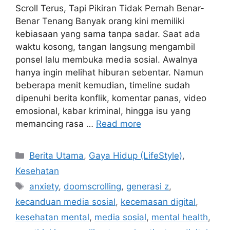
Scroll Terus, Tapi Pikiran Tidak Pernah Benar-
Benar Tenang Banyak orang kini memiliki
kebiasaan yang sama tanpa sadar. Saat ada
waktu kosong, tangan langsung mengambil
ponsel lalu membuka media sosial. Awalnya
hanya ingin melihat hiburan sebentar. Namun
beberapa menit kemudian, timeline sudah
dipenuhi berita konflik, komentar panas, video
emosional, kabar kriminal, hingga isu yang
memancing rasa …
Read more
C
Berita Utama
,
Gaya Hidup (LifeStyle)
,
a
Kesehatan
t
T
anxiety
,
doomscrolling
,
generasi z
,
e
a
kecanduan media sosial
,
kecemasan digital
,
g
g
kesehatan mental
,
media sosial
,
mental health
,
o
s