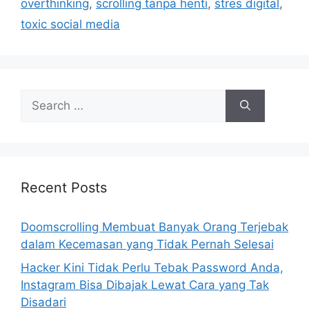
r
overthinking
,
scrolling tanpa henti
,
stres digital
,
i
toxic social media
e
s
S
e
a
r
c
h
Recent Posts
f
o
Doomscrolling Membuat Banyak Orang Terjebak
r
dalam Kecemasan yang Tidak Pernah Selesai
:
Hacker Kini Tidak Perlu Tebak Password Anda,
Instagram Bisa Dibajak Lewat Cara yang Tak
Disadari