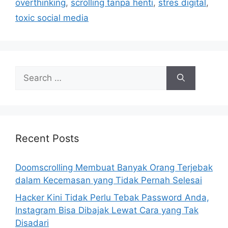
r
overthinking
,
scrolling tanpa henti
,
stres digital
,
i
toxic social media
e
s
S
e
a
r
c
h
Recent Posts
f
o
Doomscrolling Membuat Banyak Orang Terjebak
r
dalam Kecemasan yang Tidak Pernah Selesai
:
Hacker Kini Tidak Perlu Tebak Password Anda,
Instagram Bisa Dibajak Lewat Cara yang Tak
Disadari