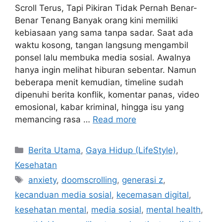
Scroll Terus, Tapi Pikiran Tidak Pernah Benar-
Benar Tenang Banyak orang kini memiliki
kebiasaan yang sama tanpa sadar. Saat ada
waktu kosong, tangan langsung mengambil
ponsel lalu membuka media sosial. Awalnya
hanya ingin melihat hiburan sebentar. Namun
beberapa menit kemudian, timeline sudah
dipenuhi berita konflik, komentar panas, video
emosional, kabar kriminal, hingga isu yang
memancing rasa …
Read more
C
Berita Utama
,
Gaya Hidup (LifeStyle)
,
a
Kesehatan
t
T
anxiety
,
doomscrolling
,
generasi z
,
e
a
kecanduan media sosial
,
kecemasan digital
,
g
g
kesehatan mental
,
media sosial
,
mental health
,
o
s