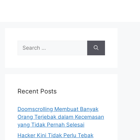
S
e
a
r
c
h
Recent Posts
f
o
r
Doomscrolling Membuat Banyak
:
Orang Terjebak dalam Kecemasan
yang Tidak Pernah Selesai
Hacker Kini Tidak Perlu Tebak