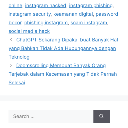
e
g
online
,
instagram hacked
,
instagram phishing
,
g
s
instagram security
,
keamanan digital
,
password
o
r
bocor
,
phishing instagram
,
scam instagram
,
i
social media hack
e
ChatGPT Sekarang Dipakai buat Banyak Hal
s
yang Bahkan Tidak Ada Hubungannya dengan
Teknologi
Doomscrolling Membuat Banyak Orang
Terjebak dalam Kecemasan yang Tidak Pernah
Selesai
S
e
a