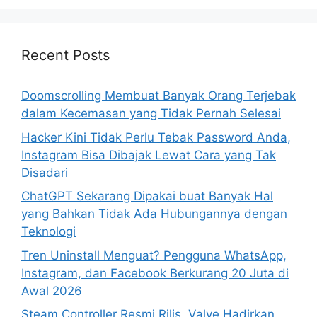
r
c
h
Recent Posts
f
o
Doomscrolling Membuat Banyak Orang Terjebak
r
dalam Kecemasan yang Tidak Pernah Selesai
:
Hacker Kini Tidak Perlu Tebak Password Anda,
Instagram Bisa Dibajak Lewat Cara yang Tak
Disadari
ChatGPT Sekarang Dipakai buat Banyak Hal
yang Bahkan Tidak Ada Hubungannya dengan
Teknologi
Tren Uninstall Menguat? Pengguna WhatsApp,
Instagram, dan Facebook Berkurang 20 Juta di
Awal 2026
Steam Controller Resmi Rilis, Valve Hadirkan