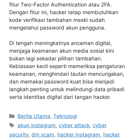
fitur Two-Factor Authentication atau 2FA.
Dengan fitur ini, hacker tetap membutuhkan
kode verifikasi tambahan meski sudah
mengetahui password akun pengguna.
Di tengah meningkatnya ancaman digital,
menjaga keamanan akun media sosial kini
bukan lagi sekadar pilihan tambahan.
Kebiasaan kecil seperti memeriksa pengaturan
keamanan, menghindari tautan mencurigakan,
dan memakai password kuat bisa menjadi
langkah penting untuk melindungi data pribadi
serta identitas digital dari tangan hacker.
C
Berita Utama
,
Teknologi
a
T
akun instagram
,
cyber attack
,
cyber
t
a
security
,
dm scam
,
hacker instagram
,
hacker