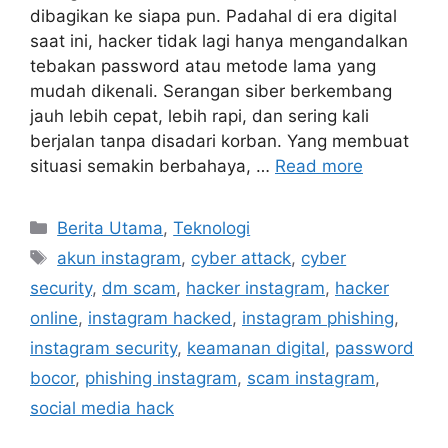
dibagikan ke siapa pun. Padahal di era digital
saat ini, hacker tidak lagi hanya mengandalkan
tebakan password atau metode lama yang
mudah dikenali. Serangan siber berkembang
jauh lebih cepat, lebih rapi, dan sering kali
berjalan tanpa disadari korban. Yang membuat
situasi semakin berbahaya, …
Read more
C
Berita Utama
,
Teknologi
a
T
akun instagram
,
cyber attack
,
cyber
t
a
security
,
dm scam
,
hacker instagram
,
hacker
e
g
online
,
instagram hacked
,
instagram phishing
,
g
s
instagram security
,
keamanan digital
,
password
o
r
bocor
,
phishing instagram
,
scam instagram
,
i
social media hack
e