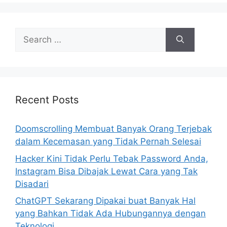
s
S
e
a
r
c
h
Recent Posts
f
o
Doomscrolling Membuat Banyak Orang Terjebak
r
dalam Kecemasan yang Tidak Pernah Selesai
:
Hacker Kini Tidak Perlu Tebak Password Anda,
Instagram Bisa Dibajak Lewat Cara yang Tak
Disadari
ChatGPT Sekarang Dipakai buat Banyak Hal
yang Bahkan Tidak Ada Hubungannya dengan
Teknologi