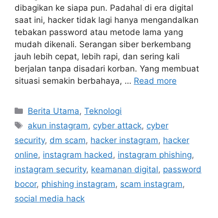
dibagikan ke siapa pun. Padahal di era digital
saat ini, hacker tidak lagi hanya mengandalkan
tebakan password atau metode lama yang
mudah dikenali. Serangan siber berkembang
jauh lebih cepat, lebih rapi, dan sering kali
berjalan tanpa disadari korban. Yang membuat
situasi semakin berbahaya, …
Read more
C
Berita Utama
,
Teknologi
a
T
akun instagram
,
cyber attack
,
cyber
t
a
security
,
dm scam
,
hacker instagram
,
hacker
e
g
online
,
instagram hacked
,
instagram phishing
,
g
s
instagram security
,
keamanan digital
,
password
o
r
bocor
,
phishing instagram
,
scam instagram
,
i
social media hack
e