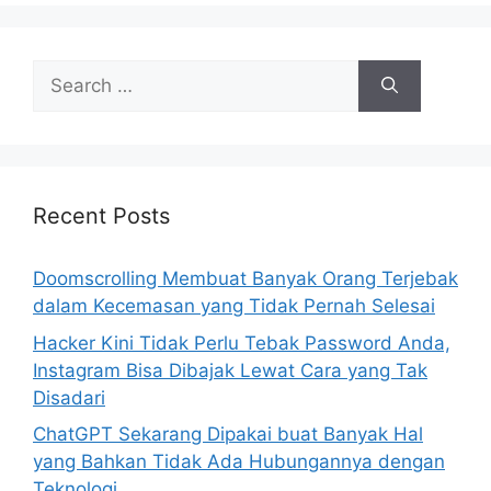
s
S
e
a
r
c
h
Recent Posts
f
o
Doomscrolling Membuat Banyak Orang Terjebak
r
dalam Kecemasan yang Tidak Pernah Selesai
:
Hacker Kini Tidak Perlu Tebak Password Anda,
Instagram Bisa Dibajak Lewat Cara yang Tak
Disadari
ChatGPT Sekarang Dipakai buat Banyak Hal
yang Bahkan Tidak Ada Hubungannya dengan
Teknologi