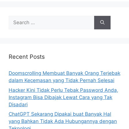
s
S
e
a
r
c
h
Recent Posts
f
o
Doomscrolling Membuat Banyak Orang Terjebak
r
dalam Kecemasan yang Tidak Pernah Selesai
:
Hacker Kini Tidak Perlu Tebak Password Anda,
Instagram Bisa Dibajak Lewat Cara yang Tak
Disadari
ChatGPT Sekarang Dipakai buat Banyak Hal
yang Bahkan Tidak Ada Hubungannya dengan
Teknologi