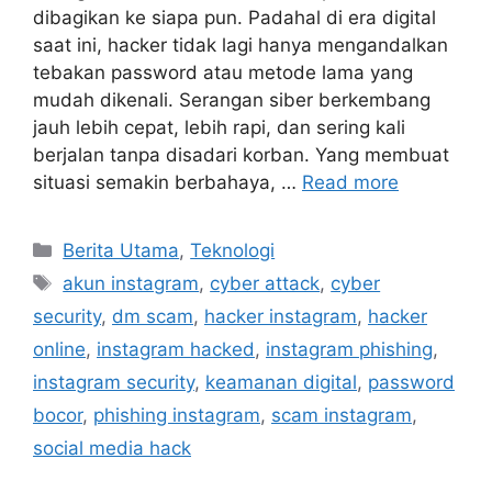
dibagikan ke siapa pun. Padahal di era digital
saat ini, hacker tidak lagi hanya mengandalkan
tebakan password atau metode lama yang
mudah dikenali. Serangan siber berkembang
jauh lebih cepat, lebih rapi, dan sering kali
berjalan tanpa disadari korban. Yang membuat
situasi semakin berbahaya, …
Read more
C
Berita Utama
,
Teknologi
a
T
akun instagram
,
cyber attack
,
cyber
t
a
security
,
dm scam
,
hacker instagram
,
hacker
e
g
online
,
instagram hacked
,
instagram phishing
,
g
s
instagram security
,
keamanan digital
,
password
o
r
bocor
,
phishing instagram
,
scam instagram
,
i
social media hack
e