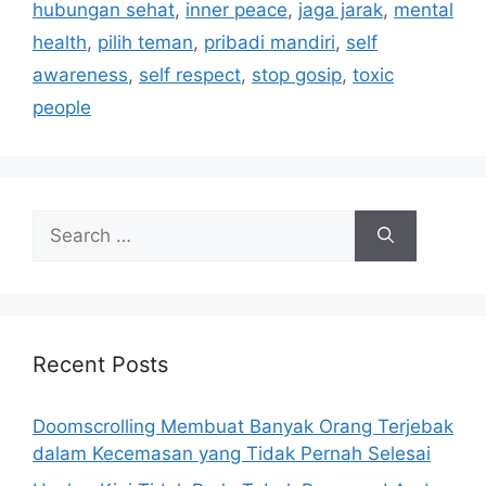
hubungan sehat
,
inner peace
,
jaga jarak
,
mental
o
s
r
health
,
pilih teman
,
pribadi mandiri
,
self
i
awareness
,
self respect
,
stop gosip
,
toxic
e
people
s
S
e
a
r
c
h
Recent Posts
f
o
Doomscrolling Membuat Banyak Orang Terjebak
r
dalam Kecemasan yang Tidak Pernah Selesai
: