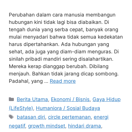
Perubahan dalam cara manusia membangun
hubungan kini tidak lagi bisa diabaikan. Di
tengah dunia yang serba cepat, banyak orang
mulai menyadari bahwa tidak semua kedekatan
harus dipertahankan. Ada hubungan yang
sehat, ada juga yang diam-diam menguras. Di
sinilah pribadi mandiri sering disalahartikan.
Mereka kerap dianggap berubah. Dibilang
menjauh. Bahkan tidak jarang dicap sombong.
Padahal, yang …
Read more
C
Berita Utama
,
Ekonomi / Bisnis
,
Gaya Hidup
a
(LifeStyle)
,
Humaniora / Sosial Budaya
t
T
batasan diri
,
circle pertemanan
,
energi
e
a
negatif
,
growth mindset
,
hindari drama
,
g
g