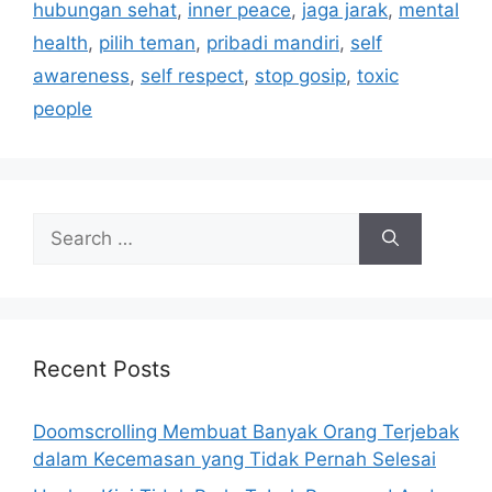
hubungan sehat
,
inner peace
,
jaga jarak
,
mental
o
s
r
health
,
pilih teman
,
pribadi mandiri
,
self
i
awareness
,
self respect
,
stop gosip
,
toxic
e
people
s
S
e
a
r
c
h
Recent Posts
f
o
Doomscrolling Membuat Banyak Orang Terjebak
r
dalam Kecemasan yang Tidak Pernah Selesai
: