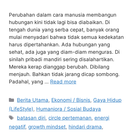
Perubahan dalam cara manusia membangun
hubungan kini tidak lagi bisa diabaikan. Di
tengah dunia yang serba cepat, banyak orang
mulai menyadari bahwa tidak semua kedekatan
harus dipertahankan. Ada hubungan yang
sehat, ada juga yang diam-diam menguras. Di
sinilah pribadi mandiri sering disalahartikan.
Mereka kerap dianggap berubah. Dibilang
menjauh. Bahkan tidak jarang dicap sombong.
Padahal, yang …
Read more
C
Berita Utama
,
Ekonomi / Bisnis
,
Gaya Hidup
a
(LifeStyle)
,
Humaniora / Sosial Budaya
t
T
batasan diri
,
circle pertemanan
,
energi
e
a
negatif
,
growth mindset
,
hindari drama
,
g
g