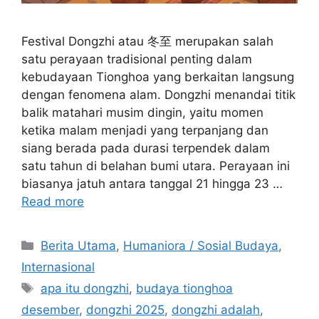
Festival Dongzhi atau 冬至 merupakan salah
satu perayaan tradisional penting dalam
kebudayaan Tionghoa yang berkaitan langsung
dengan fenomena alam. Dongzhi menandai titik
balik matahari musim dingin, yaitu momen
ketika malam menjadi yang terpanjang dan
siang berada pada durasi terpendek dalam
satu tahun di belahan bumi utara. Perayaan ini
biasanya jatuh antara tanggal 21 hingga 23 …
Read more
C
Berita Utama
,
Humaniora / Sosial Budaya
,
a
Internasional
t
T
apa itu dongzhi
,
budaya tionghoa
e
a
desember
,
dongzhi 2025
,
dongzhi adalah
,
g