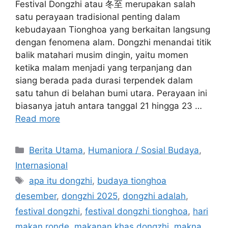
Festival Dongzhi atau 冬至 merupakan salah
satu perayaan tradisional penting dalam
kebudayaan Tionghoa yang berkaitan langsung
dengan fenomena alam. Dongzhi menandai titik
balik matahari musim dingin, yaitu momen
ketika malam menjadi yang terpanjang dan
siang berada pada durasi terpendek dalam
satu tahun di belahan bumi utara. Perayaan ini
biasanya jatuh antara tanggal 21 hingga 23 …
Read more
C
Berita Utama
,
Humaniora / Sosial Budaya
,
a
Internasional
t
T
apa itu dongzhi
,
budaya tionghoa
e
a
desember
,
dongzhi 2025
,
dongzhi adalah
,
g
g
festival dongzhi
,
festival dongzhi tionghoa
,
hari
o
s
r
makan ronde
,
makanan khas dongzhi
,
makna