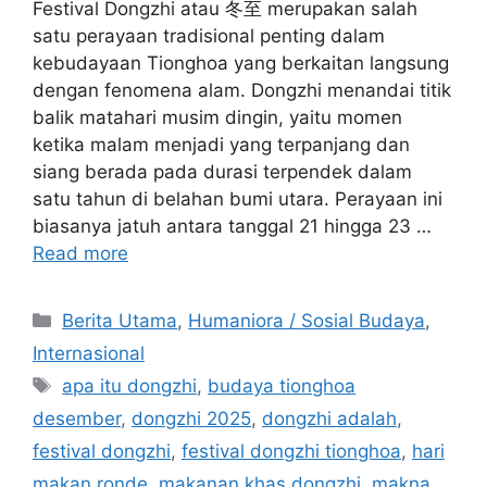
Festival Dongzhi atau 冬至 merupakan salah
satu perayaan tradisional penting dalam
kebudayaan Tionghoa yang berkaitan langsung
dengan fenomena alam. Dongzhi menandai titik
balik matahari musim dingin, yaitu momen
ketika malam menjadi yang terpanjang dan
siang berada pada durasi terpendek dalam
satu tahun di belahan bumi utara. Perayaan ini
biasanya jatuh antara tanggal 21 hingga 23 …
Read more
C
Berita Utama
,
Humaniora / Sosial Budaya
,
a
Internasional
t
T
apa itu dongzhi
,
budaya tionghoa
e
a
desember
,
dongzhi 2025
,
dongzhi adalah
,
g
g
festival dongzhi
,
festival dongzhi tionghoa
,
hari
o
s
r
makan ronde
,
makanan khas dongzhi
,
makna