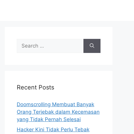
S
e
a
r
c
h
Recent Posts
f
o
r
Doomscrolling Membuat Banyak
:
Orang Terjebak dalam Kecemasan
yang Tidak Pernah Selesai
Hacker Kini Tidak Perlu Tebak