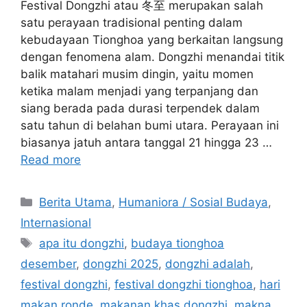
Festival Dongzhi atau 冬至 merupakan salah
satu perayaan tradisional penting dalam
kebudayaan Tionghoa yang berkaitan langsung
dengan fenomena alam. Dongzhi menandai titik
balik matahari musim dingin, yaitu momen
ketika malam menjadi yang terpanjang dan
siang berada pada durasi terpendek dalam
satu tahun di belahan bumi utara. Perayaan ini
biasanya jatuh antara tanggal 21 hingga 23 …
Read more
C
Berita Utama
,
Humaniora / Sosial Budaya
,
a
Internasional
t
T
apa itu dongzhi
,
budaya tionghoa
e
a
desember
,
dongzhi 2025
,
dongzhi adalah
,
g
g
festival dongzhi
,
festival dongzhi tionghoa
,
hari
o
s
r
makan ronde
,
makanan khas dongzhi
,
makna