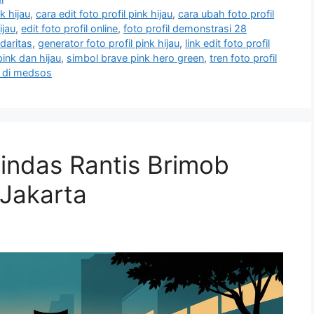
nk hijau
,
cara edit foto profil pink hijau
,
cara ubah foto profil
ijau
,
edit foto profil online
,
foto profil demonstrasi 28
idaritas
,
generator foto profil pink hijau
,
link edit foto profil
ink dan hijau
,
simbol brave pink hero green
,
tren foto profil
u di medsos
lindas Rantis Brimob
 Jakarta