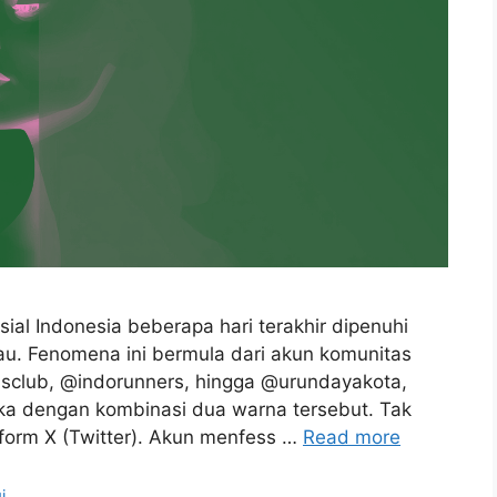
ial Indonesia beberapa hari terakhir dipenuhi
jau. Fenomena ini bermula dari akun komunitas
nsclub, @indorunners, hingga @urundayakota,
eka dengan kombinasi dua warna tersebut. Tak
tform X (Twitter). Akun menfess …
Read more
i