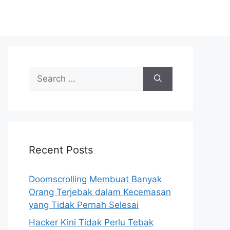
S
e
a
r
c
h
Recent Posts
f
o
r
Doomscrolling Membuat Banyak
:
Orang Terjebak dalam Kecemasan
yang Tidak Pernah Selesai
Hacker Kini Tidak Perlu Tebak