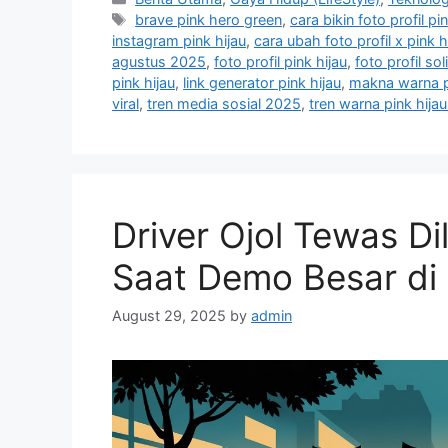
a
T
brave pink hero green
,
cara bikin foto profil pi
t
a
instagram pink hijau
,
cara ubah foto profil x pink h
e
g
agustus 2025
,
foto profil pink hijau
,
foto profil sol
g
s
pink hijau
,
link generator pink hijau
,
makna warna p
o
viral
,
tren media sosial 2025
,
tren warna pink hija
r
i
e
s
Driver Ojol Tewas Di
Saat Demo Besar di
August 29, 2025
by
admin