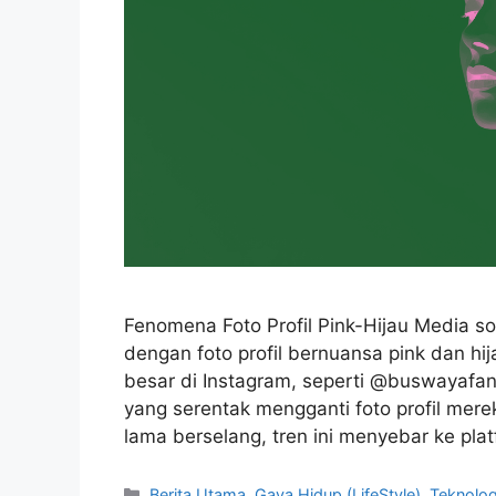
Fenomena Foto Profil Pink-Hijau Media sos
dengan foto profil bernuansa pink dan hi
besar di Instagram, seperti @buswayafa
yang serentak mengganti foto profil mer
lama berselang, tren ini menyebar ke pla
C
Berita Utama
,
Gaya Hidup (LifeStyle)
,
Teknolog