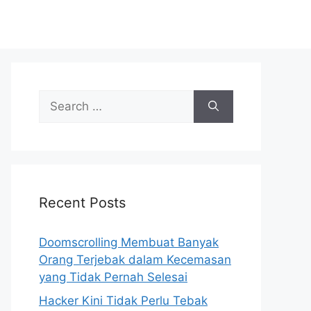
S
e
a
r
c
h
Recent Posts
f
o
r
Doomscrolling Membuat Banyak
:
Orang Terjebak dalam Kecemasan
yang Tidak Pernah Selesai
Hacker Kini Tidak Perlu Tebak