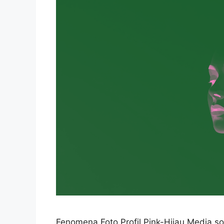
Fenomena Foto Profil Pink-Hijau Media sos