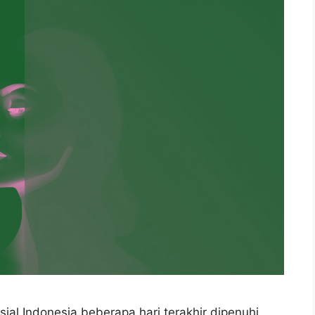
ial Indonesia beberapa hari terakhir dipenuhi