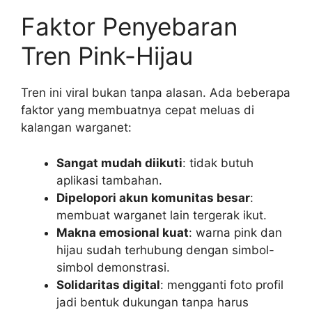
Faktor Penyebaran
Tren Pink-Hijau
Tren ini viral bukan tanpa alasan. Ada beberapa
faktor yang membuatnya cepat meluas di
kalangan warganet:
Sangat mudah diikuti
: tidak butuh
aplikasi tambahan.
Dipelopori akun komunitas besar
:
membuat warganet lain tergerak ikut.
Makna emosional kuat
: warna pink dan
hijau sudah terhubung dengan simbol-
simbol demonstrasi.
Solidaritas digital
: mengganti foto profil
jadi bentuk dukungan tanpa harus