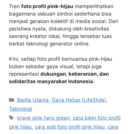
Tren
foto profil pink-hijau
memperlihatkan
bagaimana sebuah simbol sederhana bisa
menjadi gerakan kolektif di media sosial. Dari
peristiwa nyata, didukung oleh kreativitas
seorang kreator lokal, hingga tersebar luas
berkat teknologi generator online.
Kini, setiap foto profil bernuansa pink-hijau
bukan sekadar gaya visual, tetapi juga
representasi
dukungan, keberanian, dan
solidaritas masyarakat Indonesia
.
C
Berita Utama
,
Gaya Hidup (LifeStyle)
,
a
Teknologi
t
T
brave pink hero green
,
cara bikin foto profil
e
a
pink hijau
,
cara edit foto profil pink hijau
,
cara
g
g