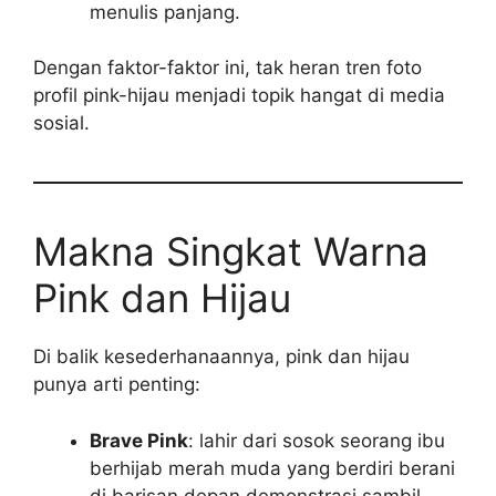
menulis panjang.
Dengan faktor-faktor ini, tak heran tren foto
profil pink-hijau menjadi topik hangat di media
sosial.
Makna Singkat Warna
Pink dan Hijau
Di balik kesederhanaannya, pink dan hijau
punya arti penting:
Brave Pink
: lahir dari sosok seorang ibu
berhijab merah muda yang berdiri berani
di barisan depan demonstrasi sambil