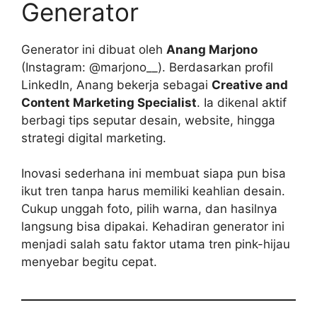
Generator
Generator ini dibuat oleh
Anang Marjono
(Instagram: @marjono__). Berdasarkan profil
LinkedIn, Anang bekerja sebagai
Creative and
Content Marketing Specialist
. Ia dikenal aktif
berbagi tips seputar desain, website, hingga
strategi digital marketing.
Inovasi sederhana ini membuat siapa pun bisa
ikut tren tanpa harus memiliki keahlian desain.
Cukup unggah foto, pilih warna, dan hasilnya
langsung bisa dipakai. Kehadiran generator ini
menjadi salah satu faktor utama tren pink-hijau
menyebar begitu cepat.