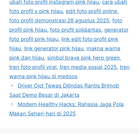
ubah foto profil instagram pink hijau
,
cara ubah
o
s
r
foto profil x pink hijau
,
edit foto profil online
,
i
foto profil demonstrasi 28 agustus 2025
,
foto
e
profil pink hijau
,
foto profil solidaritas
,
generator
s
foto profil pink hijau
,
link edit foto profil pink
hijau
,
link generator pink hijau
,
makna warna
pink dan hijau
,
simbol brave pink hero green
,
tren foto profil viral
,
tren media sosial 2025
,
tren
warna pink hijau di medsos
Driver Ojol Tewas Dilindas Rantis Brimob
Saat Demo Besar di Jakarta
Modern Healthy Hacks: Rahasia Jaga Pola
Makan Sehari-hari di 2025