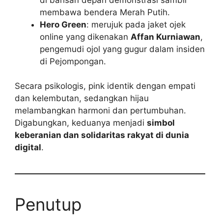
membawa bendera Merah Putih.
Hero Green
: merujuk pada jaket ojek
online yang dikenakan
Affan Kurniawan
,
pengemudi ojol yang gugur dalam insiden
di Pejompongan.
Secara psikologis, pink identik dengan empati
dan kelembutan, sedangkan hijau
melambangkan harmoni dan pertumbuhan.
Digabungkan, keduanya menjadi
simbol
keberanian dan solidaritas rakyat di dunia
digital
.
Penutup