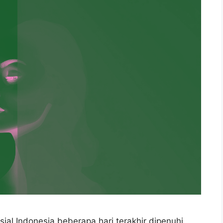
ial Indonesia beberapa hari terakhir dipenuhi