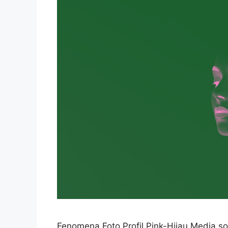
Fenomena Foto Profil Pink-Hijau Media sos