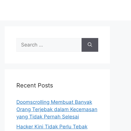
S
e
a
r
c
h
Recent Posts
f
o
r
Doomscrolling Membuat Banyak
:
Orang Terjebak dalam Kecemasan
yang Tidak Pernah Selesai
Hacker Kini Tidak Perlu Tebak