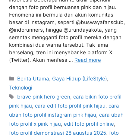
dengan foto profil bernuansa pink dan hijau.
Fenomena ini bermula dari akun komunitas
besar di Instagram, seperti @buswayafansclub,
@indorunners, hingga @urundayakota, yang
serentak mengganti foto profil mereka dengan
kombinasi dua warna tersebut. Tak lama
berselang, tren ini menyebar ke platform X
(Twitter). Akun menfess …
Read more
C
Berita Utama
,
Gaya Hidup (LifeStyle)
,
a
Teknologi
t
T
brave pink hero green
,
cara bikin foto profil
e
a
pink hijau
,
cara edit foto profil pink hijau
,
cara
g
g
ubah foto profil instagram pink hijau
,
cara ubah
o
s
r
foto profil x pink hijau
,
edit foto profil online
,
i
foto profil demonstrasi 28 agustus 2025
,
foto