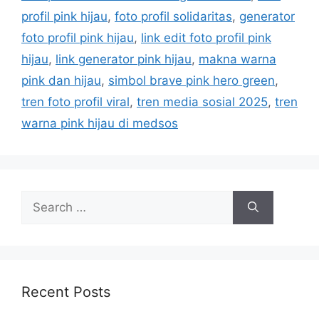
e
profil pink hijau
,
foto profil solidaritas
,
generator
s
foto profil pink hijau
,
link edit foto profil pink
hijau
,
link generator pink hijau
,
makna warna
pink dan hijau
,
simbol brave pink hero green
,
tren foto profil viral
,
tren media sosial 2025
,
tren
warna pink hijau di medsos
S
e
a
r
c
h
Recent Posts
f