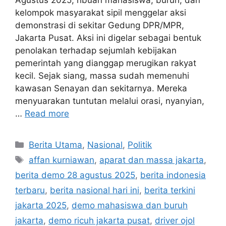
Agustus 2025, ribuan mahasiswa, buruh, dan
kelompok masyarakat sipil menggelar aksi
demonstrasi di sekitar Gedung DPR/MPR,
Jakarta Pusat. Aksi ini digelar sebagai bentuk
penolakan terhadap sejumlah kebijakan
pemerintah yang dianggap merugikan rakyat
kecil. Sejak siang, massa sudah memenuhi
kawasan Senayan dan sekitarnya. Mereka
menyuarakan tuntutan melalui orasi, nyanyian,
…
Read more
C
Berita Utama
,
Nasional
,
Politik
a
T
affan kurniawan
,
aparat dan massa jakarta
,
t
a
berita demo 28 agustus 2025
,
berita indonesia
e
g
terbaru
,
berita nasional hari ini
,
berita terkini
g
s
jakarta 2025
,
demo mahasiswa dan buruh
o
r
jakarta
,
demo ricuh jakarta pusat
,
driver ojol