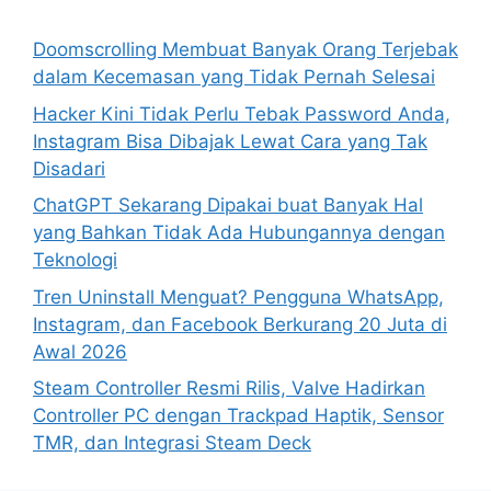
f
o
Doomscrolling Membuat Banyak Orang Terjebak
r
dalam Kecemasan yang Tidak Pernah Selesai
:
Hacker Kini Tidak Perlu Tebak Password Anda,
Instagram Bisa Dibajak Lewat Cara yang Tak
Disadari
ChatGPT Sekarang Dipakai buat Banyak Hal
yang Bahkan Tidak Ada Hubungannya dengan
Teknologi
Tren Uninstall Menguat? Pengguna WhatsApp,
Instagram, dan Facebook Berkurang 20 Juta di
Awal 2026
Steam Controller Resmi Rilis, Valve Hadirkan
Controller PC dengan Trackpad Haptik, Sensor
TMR, dan Integrasi Steam Deck