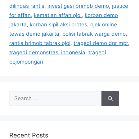
i
dilindas rantis
,
investigasi brimob demo
,
justice
e
for affan
,
kematian affan ojol
,
korban demo
s
jakarta
,
korban sipil aksi protes
,
ojek online
tewas demo jakarta
,
polisi tabrak warga demo
,
rantis brimob tabrak ojol
,
tragedi demo dpr mpr
,
tragedi demonstrasi indonesia
,
tragedi
pejompongan
S
e
a
r
c
h
Recent Posts