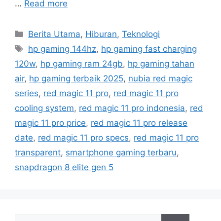
…
Read more
C
Berita Utama
,
Hiburan
,
Teknologi
a
T
hp gaming 144hz
,
hp gaming fast charging
t
a
120w
,
hp gaming ram 24gb
,
hp gaming tahan
e
g
air
,
hp gaming terbaik 2025
,
nubia red magic
g
s
series
,
red magic 11 pro
,
red magic 11 pro
o
r
cooling system
,
red magic 11 pro indonesia
,
red
i
magic 11 pro price
,
red magic 11 pro release
e
date
,
red magic 11 pro specs
,
red magic 11 pro
s
transparent
,
smartphone gaming terbaru
,
snapdragon 8 elite gen 5
S