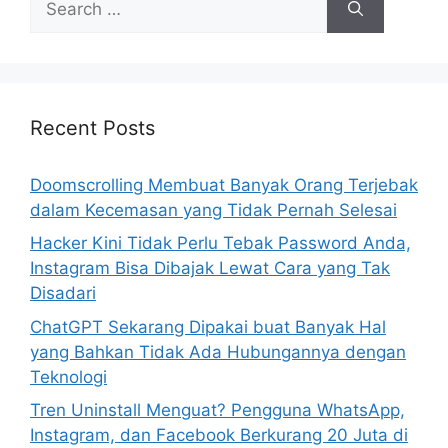
e
a
r
c
h
Recent Posts
f
o
Doomscrolling Membuat Banyak Orang Terjebak
r
dalam Kecemasan yang Tidak Pernah Selesai
:
Hacker Kini Tidak Perlu Tebak Password Anda,
Instagram Bisa Dibajak Lewat Cara yang Tak
Disadari
ChatGPT Sekarang Dipakai buat Banyak Hal
yang Bahkan Tidak Ada Hubungannya dengan
Teknologi
Tren Uninstall Menguat? Pengguna WhatsApp,
Instagram, dan Facebook Berkurang 20 Juta di