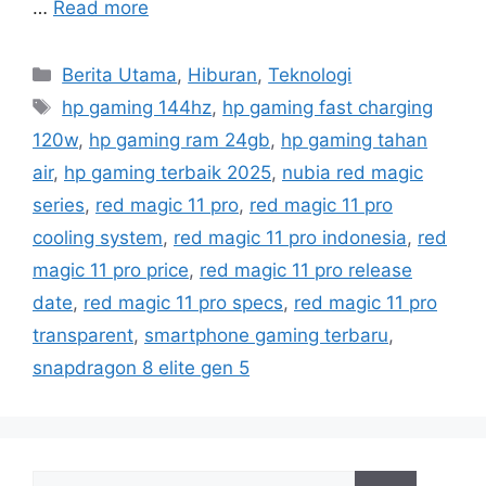
…
Read more
C
Berita Utama
,
Hiburan
,
Teknologi
a
T
hp gaming 144hz
,
hp gaming fast charging
t
a
120w
,
hp gaming ram 24gb
,
hp gaming tahan
e
g
air
,
hp gaming terbaik 2025
,
nubia red magic
g
s
series
,
red magic 11 pro
,
red magic 11 pro
o
r
cooling system
,
red magic 11 pro indonesia
,
red
i
magic 11 pro price
,
red magic 11 pro release
e
date
,
red magic 11 pro specs
,
red magic 11 pro
s
transparent
,
smartphone gaming terbaru
,
snapdragon 8 elite gen 5
S