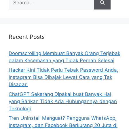
e
a
r
c
h
Recent Posts
f
o
Doomscrolling Membuat Banyak Orang Terjebak
r
dalam Kecemasan yang Tidak Pernah Selesai
:
Hacker Kini Tidak Perlu Tebak Password Anda,
Instagram Bisa Dibajak Lewat Cara yang Tak
Disadari
ChatGPT Sekarang Dipakai buat Banyak Hal
yang Bahkan Tidak Ada Hubungannya dengan
Teknologi
Tren Uninstall Menguat? Pengguna WhatsApp,
Instagram, dan Facebook Berkurang 20 Juta di