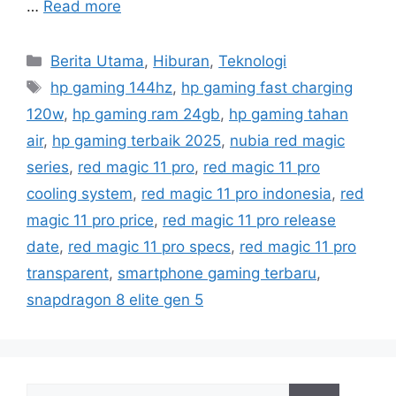
…
Read more
C
Berita Utama
,
Hiburan
,
Teknologi
a
T
hp gaming 144hz
,
hp gaming fast charging
t
a
120w
,
hp gaming ram 24gb
,
hp gaming tahan
e
g
air
,
hp gaming terbaik 2025
,
nubia red magic
g
s
series
,
red magic 11 pro
,
red magic 11 pro
o
r
cooling system
,
red magic 11 pro indonesia
,
red
i
magic 11 pro price
,
red magic 11 pro release
e
date
,
red magic 11 pro specs
,
red magic 11 pro
s
transparent
,
smartphone gaming terbaru
,
snapdragon 8 elite gen 5
S