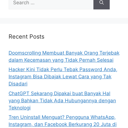
e
a
r
c
h
Recent Posts
f
o
Doomscrolling Membuat Banyak Orang Terjebak
r
dalam Kecemasan yang Tidak Pernah Selesai
:
Hacker Kini Tidak Perlu Tebak Password Anda,
Instagram Bisa Dibajak Lewat Cara yang Tak
Disadari
ChatGPT Sekarang Dipakai buat Banyak Hal
yang Bahkan Tidak Ada Hubungannya dengan
Teknologi
Tren Uninstall Menguat? Pengguna WhatsApp,
Instagram, dan Facebook Berkurang 20 Juta di