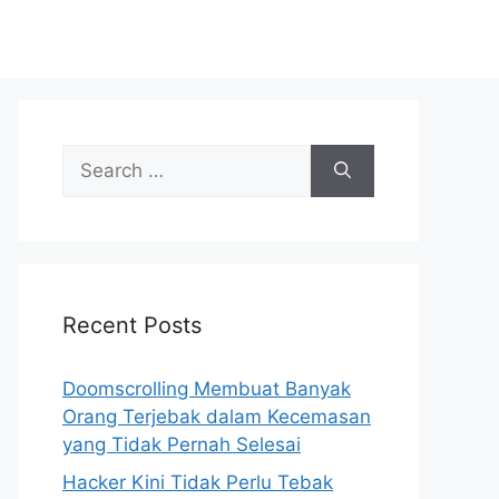
S
e
a
r
c
h
Recent Posts
f
o
r
Doomscrolling Membuat Banyak
:
Orang Terjebak dalam Kecemasan
yang Tidak Pernah Selesai
Hacker Kini Tidak Perlu Tebak