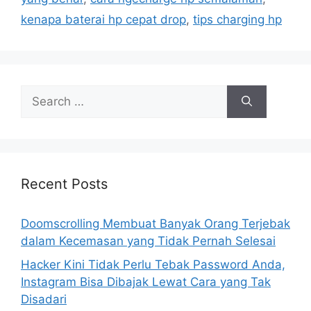
s
kenapa baterai hp cepat drop
,
tips charging hp
S
e
a
r
c
h
Recent Posts
f
o
Doomscrolling Membuat Banyak Orang Terjebak
r
dalam Kecemasan yang Tidak Pernah Selesai
:
Hacker Kini Tidak Perlu Tebak Password Anda,
Instagram Bisa Dibajak Lewat Cara yang Tak
Disadari