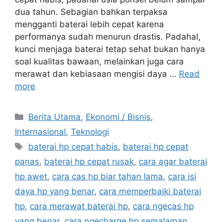
dua tahun. Sebagian bahkan terpaksa
mengganti baterai lebih cepat karena
performanya sudah menurun drastis. Padahal,
kunci menjaga baterai tetap sehat bukan hanya
soal kualitas bawaan, melainkan juga cara
merawat dan kebiasaan mengisi daya …
Read
more
C
Berita Utama
,
Ekonomi / Bisnis
,
a
Internasional
,
Teknologi
t
T
baterai hp cepat habis
,
baterai hp cepat
e
a
panas
,
baterai hp cepat rusak
,
cara agar baterai
g
g
hp awet
,
cara cas hp biar tahan lama
,
cara isi
o
s
r
daya hp yang benar
,
cara memperbaiki baterai
i
hp
,
cara merawat baterai hp
,
cara ngecas hp
e
yang benar
,
cara ngecharge hp semalaman
,