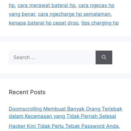
i
hp
,
cara merawat baterai hp
,
cara ngecas hp
e
yang benar
,
cara ngecharge hp semalaman
,
s
kenapa baterai hp cepat drop
,
tips charging hp
S
e
a
r
c
h
Recent Posts
f
o
Doomscrolling Membuat Banyak Orang Terjebak
r
dalam Kecemasan yang Tidak Pernah Selesai
:
Hacker Kini Tidak Perlu Tebak Password Anda,