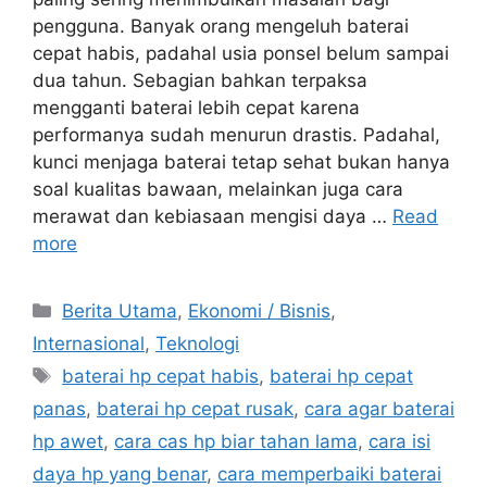
pengguna. Banyak orang mengeluh baterai
cepat habis, padahal usia ponsel belum sampai
dua tahun. Sebagian bahkan terpaksa
mengganti baterai lebih cepat karena
performanya sudah menurun drastis. Padahal,
kunci menjaga baterai tetap sehat bukan hanya
soal kualitas bawaan, melainkan juga cara
merawat dan kebiasaan mengisi daya …
Read
more
C
Berita Utama
,
Ekonomi / Bisnis
,
a
Internasional
,
Teknologi
t
T
baterai hp cepat habis
,
baterai hp cepat
e
a
panas
,
baterai hp cepat rusak
,
cara agar baterai
g
g
hp awet
,
cara cas hp biar tahan lama
,
cara isi
o
s
r
daya hp yang benar
,
cara memperbaiki baterai