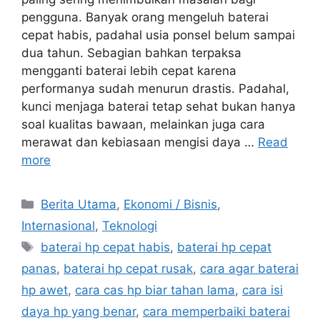
pengguna. Banyak orang mengeluh baterai
cepat habis, padahal usia ponsel belum sampai
dua tahun. Sebagian bahkan terpaksa
mengganti baterai lebih cepat karena
performanya sudah menurun drastis. Padahal,
kunci menjaga baterai tetap sehat bukan hanya
soal kualitas bawaan, melainkan juga cara
merawat dan kebiasaan mengisi daya …
Read
more
C
Berita Utama
,
Ekonomi / Bisnis
,
a
Internasional
,
Teknologi
t
T
baterai hp cepat habis
,
baterai hp cepat
e
a
panas
,
baterai hp cepat rusak
,
cara agar baterai
g
g
hp awet
,
cara cas hp biar tahan lama
,
cara isi
o
s
r
daya hp yang benar
,
cara memperbaiki baterai