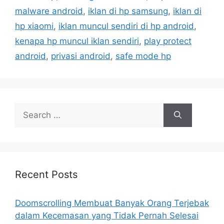
s
r
malware android
,
iklan di hp samsung
,
iklan di
i
hp xiaomi
,
iklan muncul sendiri di hp android
,
e
kenapa hp muncul iklan sendiri
,
play protect
s
android
,
privasi android
,
safe mode hp
S
e
a
r
c
h
Recent Posts
f
o
Doomscrolling Membuat Banyak Orang Terjebak
r
dalam Kecemasan yang Tidak Pernah Selesai
: