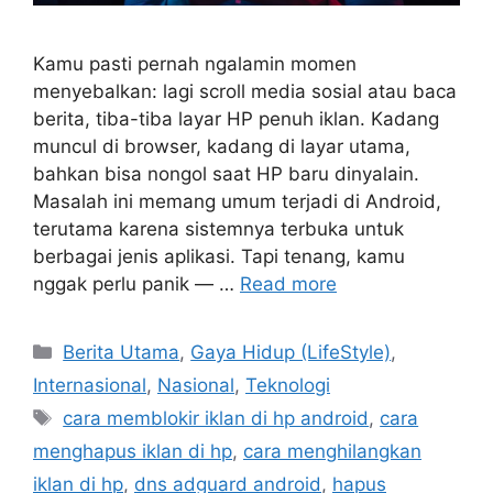
Kamu pasti pernah ngalamin momen
menyebalkan: lagi scroll media sosial atau baca
berita, tiba-tiba layar HP penuh iklan. Kadang
muncul di browser, kadang di layar utama,
bahkan bisa nongol saat HP baru dinyalain.
Masalah ini memang umum terjadi di Android,
terutama karena sistemnya terbuka untuk
berbagai jenis aplikasi. Tapi tenang, kamu
nggak perlu panik — …
Read more
C
Berita Utama
,
Gaya Hidup (LifeStyle)
,
a
Internasional
,
Nasional
,
Teknologi
t
T
cara memblokir iklan di hp android
,
cara
e
a
menghapus iklan di hp
,
cara menghilangkan
g
g
iklan di hp
,
dns adguard android
,
hapus
o