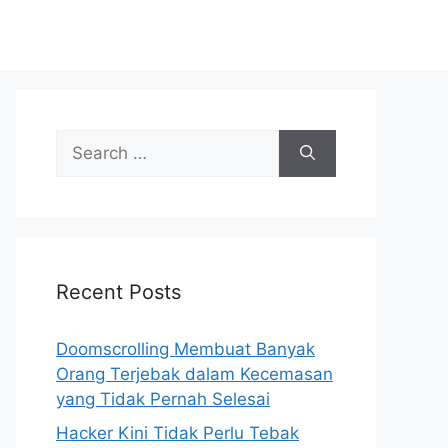
S
e
a
r
c
h
Recent Posts
f
o
r
Doomscrolling Membuat Banyak
:
Orang Terjebak dalam Kecemasan
yang Tidak Pernah Selesai
Hacker Kini Tidak Perlu Tebak