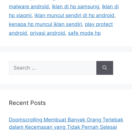
s
r
malware android
,
iklan di hp samsung
,
iklan di
i
hp xiaomi
,
iklan muncul sendiri di hp android
,
e
kenapa hp muncul iklan sendiri
,
play protect
s
android
,
privasi android
,
safe mode hp
S
e
a
r
c
h
Recent Posts
f
o
Doomscrolling Membuat Banyak Orang Terjebak
r
dalam Kecemasan yang Tidak Pernah Selesai
: