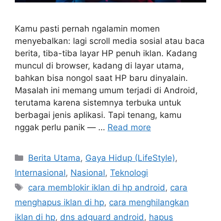
Kamu pasti pernah ngalamin momen
menyebalkan: lagi scroll media sosial atau baca
berita, tiba-tiba layar HP penuh iklan. Kadang
muncul di browser, kadang di layar utama,
bahkan bisa nongol saat HP baru dinyalain.
Masalah ini memang umum terjadi di Android,
terutama karena sistemnya terbuka untuk
berbagai jenis aplikasi. Tapi tenang, kamu
nggak perlu panik — …
Read more
C
Berita Utama
,
Gaya Hidup (LifeStyle)
,
a
Internasional
,
Nasional
,
Teknologi
t
T
cara memblokir iklan di hp android
,
cara
e
a
menghapus iklan di hp
,
cara menghilangkan
g
g
iklan di hp
,
dns adguard android
,
hapus
o