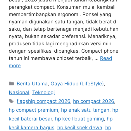
perangkat compact. Konsumen mulai kembali
mempertimbangkan ergonomi. Ponsel yang
nyaman digunakan satu tangan, tidak berat di
saku, dan tetap bertenaga menjadi kebutuhan
nyata, bukan sekadar preferensi. Menariknya,
produsen tidak lagi menghadirkan versi mini
dengan spesifikasi dipangkas. Compact phone
tahun ini membawa chipset terbaik, …
Read
more
C
Berita Utama
,
Gaya Hidup (LifeStyle)
,
a
Nasional
,
Teknologi
t
T
flagship compact 2026
,
hp compact 2026
,
e
a
hp compact premium
,
hp enak satu tangan
,
hp
g
g
kecil baterai besar
,
hp kecil buat gaming
,
hp
o
s
r
kecil kamera bagus
,
hp kecil spek dewa
,
hp