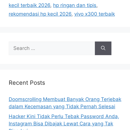
i
kecil terbaik 2026
,
hp ringan dan tipis
,
e
rekomendasi hp kecil 2026
,
vivo x300 terbaik
s
S
e
a
r
c
h
Recent Posts
f
o
Doomscrolling Membuat Banyak Orang Terjebak
r
dalam Kecemasan yang Tidak Pernah Selesai
:
Hacker Kini Tidak Perlu Tebak Password Anda,
Instagram Bisa Dibajak Lewat Cara yang Tak