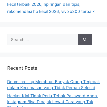
i
kecil terbaik 2026
,
hp ringan dan tipis
,
e
rekomendasi hp kecil 2026
,
vivo x300 terbaik
s
S
e
a
r
c
h
Recent Posts
f
o
Doomscrolling Membuat Banyak Orang Terjebak
r
dalam Kecemasan yang Tidak Pernah Selesai
:
Hacker Kini Tidak Perlu Tebak Password Anda,
Instagram Bisa Dibajak Lewat Cara yang Tak