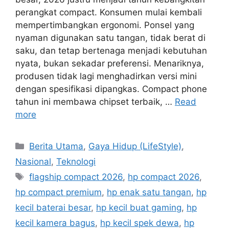
perangkat compact. Konsumen mulai kembali
mempertimbangkan ergonomi. Ponsel yang
nyaman digunakan satu tangan, tidak berat di
saku, dan tetap bertenaga menjadi kebutuhan
nyata, bukan sekadar preferensi. Menariknya,
produsen tidak lagi menghadirkan versi mini
dengan spesifikasi dipangkas. Compact phone
tahun ini membawa chipset terbaik, …
Read
more
C
Berita Utama
,
Gaya Hidup (LifeStyle)
,
a
Nasional
,
Teknologi
t
T
flagship compact 2026
,
hp compact 2026
,
e
a
hp compact premium
,
hp enak satu tangan
,
hp
g
g
kecil baterai besar
,
hp kecil buat gaming
,
hp
o
s
r
kecil kamera bagus
,
hp kecil spek dewa
,
hp