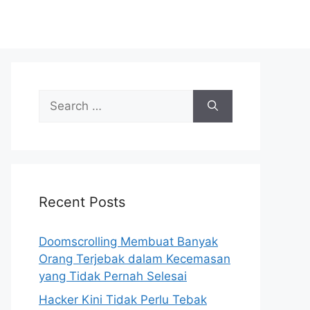
S
e
a
r
c
h
Recent Posts
f
o
r
Doomscrolling Membuat Banyak
:
Orang Terjebak dalam Kecemasan
yang Tidak Pernah Selesai
Hacker Kini Tidak Perlu Tebak