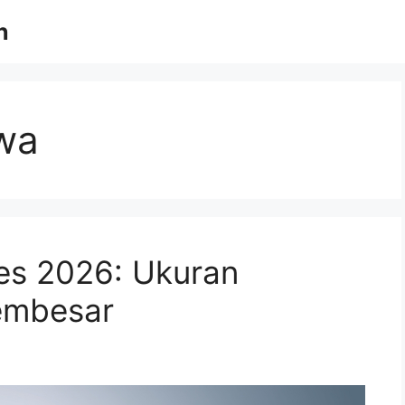
n
ewa
es 2026: Ukuran
embesar