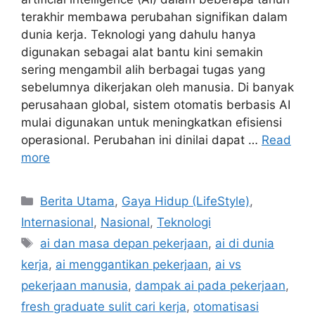
terakhir membawa perubahan signifikan dalam
dunia kerja. Teknologi yang dahulu hanya
digunakan sebagai alat bantu kini semakin
sering mengambil alih berbagai tugas yang
sebelumnya dikerjakan oleh manusia. Di banyak
perusahaan global, sistem otomatis berbasis AI
mulai digunakan untuk meningkatkan efisiensi
operasional. Perubahan ini dinilai dapat …
Read
more
C
Berita Utama
,
Gaya Hidup (LifeStyle)
,
a
Internasional
,
Nasional
,
Teknologi
t
T
ai dan masa depan pekerjaan
,
ai di dunia
e
a
kerja
,
ai menggantikan pekerjaan
,
ai vs
g
g
pekerjaan manusia
,
dampak ai pada pekerjaan
,
o
s
r
fresh graduate sulit cari kerja
,
otomatisasi