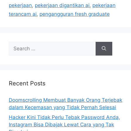
i
pekerjaan
,
pekerjaan digantikan ai
,
pekerjaan
e
terancam ai
,
pengangguran fresh graduate
s
S
e
a
r
c
h
Recent Posts
f
o
Doomscrolling Membuat Banyak Orang Terjebak
r
dalam Kecemasan yang Tidak Pernah Selesai
:
Hacker Kini Tidak Perlu Tebak Password Anda,
Instagram Bisa Dibajak Lewat Cara yang Tak