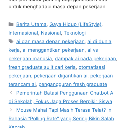
untuk menghadapi masa depan pekerjaan.
C
Berita Utama
,
Gaya Hidup (LifeStyle)
,
a
Internasional
,
Nasional
,
Teknologi
t
T
ai dan masa depan pekerjaan
,
ai di dunia
e
a
kerja
,
ai menggantikan pekerjaan
,
ai vs
g
g
pekerjaan manusia
,
dampak ai pada pekerjaan
,
o
s
r
fresh graduate sulit cari kerja
,
otomatisasi
i
pekerjaan
,
pekerjaan digantikan ai
,
pekerjaan
e
terancam ai
,
pengangguran fresh graduate
s
Pemerintah Batasi Penggunaan Chatbot AI
di Sekolah, Fokus Jaga Proses Berpikir Siswa
Mouse Mahal Tapi Masih Terasa Telat? Ini
Rahasia “Polling Rate” yang Sering Bikin Salah
Kaprah