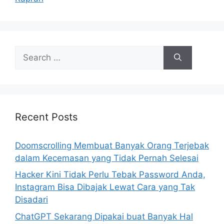
S
e
a
r
c
h
Recent Posts
f
o
Doomscrolling Membuat Banyak Orang Terjebak
r
dalam Kecemasan yang Tidak Pernah Selesai
:
Hacker Kini Tidak Perlu Tebak Password Anda,
Instagram Bisa Dibajak Lewat Cara yang Tak
Disadari
ChatGPT Sekarang Dipakai buat Banyak Hal