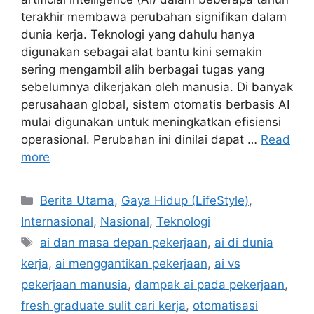
terakhir membawa perubahan signifikan dalam
dunia kerja. Teknologi yang dahulu hanya
digunakan sebagai alat bantu kini semakin
sering mengambil alih berbagai tugas yang
sebelumnya dikerjakan oleh manusia. Di banyak
perusahaan global, sistem otomatis berbasis AI
mulai digunakan untuk meningkatkan efisiensi
operasional. Perubahan ini dinilai dapat …
Read
more
C
Berita Utama
,
Gaya Hidup (LifeStyle)
,
a
Internasional
,
Nasional
,
Teknologi
t
T
ai dan masa depan pekerjaan
,
ai di dunia
e
a
kerja
,
ai menggantikan pekerjaan
,
ai vs
g
g
pekerjaan manusia
,
dampak ai pada pekerjaan
,
o
s
r
fresh graduate sulit cari kerja
,
otomatisasi