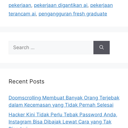
i
pekerjaan
,
pekerjaan digantikan ai
,
pekerjaan
e
terancam ai
,
pengangguran fresh graduate
s
S
e
a
r
c
h
Recent Posts
f
o
Doomscrolling Membuat Banyak Orang Terjebak
r
dalam Kecemasan yang Tidak Pernah Selesai
:
Hacker Kini Tidak Perlu Tebak Password Anda,
Instagram Bisa Dibajak Lewat Cara yang Tak