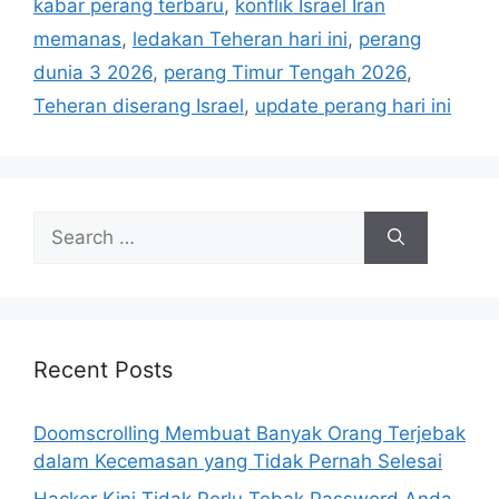
r
kabar perang terbaru
,
konflik Israel Iran
i
memanas
,
ledakan Teheran hari ini
,
perang
e
dunia 3 2026
,
perang Timur Tengah 2026
,
s
Teheran diserang Israel
,
update perang hari ini
S
e
a
r
c
h
Recent Posts
f
o
Doomscrolling Membuat Banyak Orang Terjebak
r
dalam Kecemasan yang Tidak Pernah Selesai
:
Hacker Kini Tidak Perlu Tebak Password Anda,