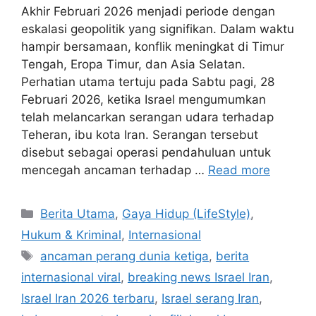
Akhir Februari 2026 menjadi periode dengan
eskalasi geopolitik yang signifikan. Dalam waktu
hampir bersamaan, konflik meningkat di Timur
Tengah, Eropa Timur, dan Asia Selatan.
Perhatian utama tertuju pada Sabtu pagi, 28
Februari 2026, ketika Israel mengumumkan
telah melancarkan serangan udara terhadap
Teheran, ibu kota Iran. Serangan tersebut
disebut sebagai operasi pendahuluan untuk
mencegah ancaman terhadap …
Read more
C
Berita Utama
,
Gaya Hidup (LifeStyle)
,
a
Hukum & Kriminal
,
Internasional
t
T
ancaman perang dunia ketiga
,
berita
e
a
internasional viral
,
breaking news Israel Iran
,
g
g
Israel Iran 2026 terbaru
,
Israel serang Iran
,
o
s