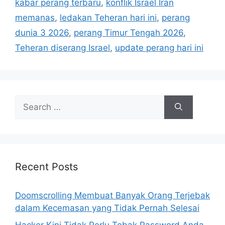
r
kabar perang terbaru
,
konflik Israel Iran
i
memanas
,
ledakan Teheran hari ini
,
perang
e
dunia 3 2026
,
perang Timur Tengah 2026
,
s
Teheran diserang Israel
,
update perang hari ini
S
e
a
r
c
h
Recent Posts
f
o
Doomscrolling Membuat Banyak Orang Terjebak
r
dalam Kecemasan yang Tidak Pernah Selesai
:
Hacker Kini Tidak Perlu Tebak Password Anda,