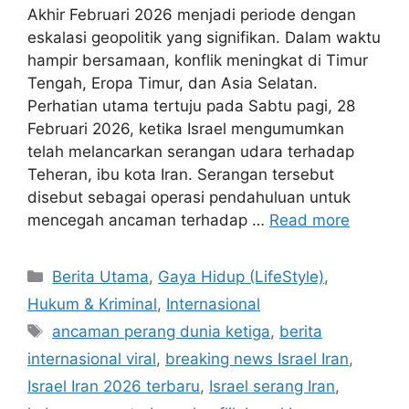
Akhir Februari 2026 menjadi periode dengan
eskalasi geopolitik yang signifikan. Dalam waktu
hampir bersamaan, konflik meningkat di Timur
Tengah, Eropa Timur, dan Asia Selatan.
Perhatian utama tertuju pada Sabtu pagi, 28
Februari 2026, ketika Israel mengumumkan
telah melancarkan serangan udara terhadap
Teheran, ibu kota Iran. Serangan tersebut
disebut sebagai operasi pendahuluan untuk
mencegah ancaman terhadap …
Read more
C
Berita Utama
,
Gaya Hidup (LifeStyle)
,
a
Hukum & Kriminal
,
Internasional
t
T
ancaman perang dunia ketiga
,
berita
e
a
internasional viral
,
breaking news Israel Iran
,
g
g
Israel Iran 2026 terbaru
,
Israel serang Iran
,
o
s