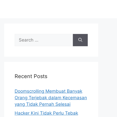
S
e
a
r
c
h
Recent Posts
f
o
r
Doomscrolling Membuat Banyak
:
Orang Terjebak dalam Kecemasan
yang Tidak Pernah Selesai
Hacker Kini Tidak Perlu Tebak