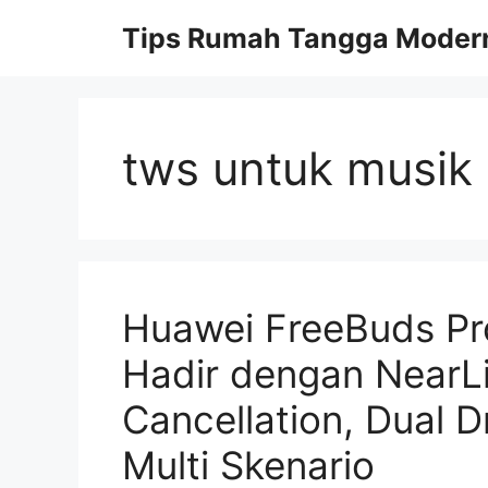
Skip
Tips Rumah Tangga Moder
to
content
tws untuk musik 
Huawei FreeBuds Pro
Hadir dengan NearLi
Cancellation, Dual D
Multi Skenario