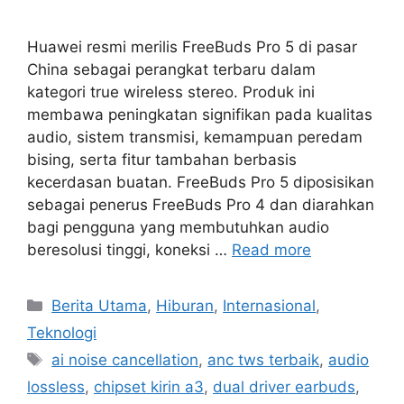
Huawei resmi merilis FreeBuds Pro 5 di pasar
China sebagai perangkat terbaru dalam
kategori true wireless stereo. Produk ini
membawa peningkatan signifikan pada kualitas
audio, sistem transmisi, kemampuan peredam
bising, serta fitur tambahan berbasis
kecerdasan buatan. FreeBuds Pro 5 diposisikan
sebagai penerus FreeBuds Pro 4 dan diarahkan
bagi pengguna yang membutuhkan audio
beresolusi tinggi, koneksi …
Read more
C
Berita Utama
,
Hiburan
,
Internasional
,
a
Teknologi
t
T
ai noise cancellation
,
anc tws terbaik
,
audio
e
a
lossless
,
chipset kirin a3
,
dual driver earbuds
,
g
g