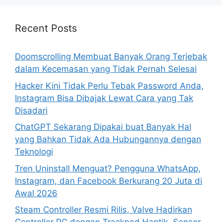
r
c
h
Recent Posts
f
o
Doomscrolling Membuat Banyak Orang Terjebak
r
dalam Kecemasan yang Tidak Pernah Selesai
:
Hacker Kini Tidak Perlu Tebak Password Anda,
Instagram Bisa Dibajak Lewat Cara yang Tak
Disadari
ChatGPT Sekarang Dipakai buat Banyak Hal
yang Bahkan Tidak Ada Hubungannya dengan
Teknologi
Tren Uninstall Menguat? Pengguna WhatsApp,
Instagram, dan Facebook Berkurang 20 Juta di
Awal 2026
Steam Controller Resmi Rilis, Valve Hadirkan