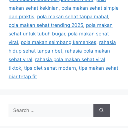
s
makan sehat kekinian
,
pola makan sehat simple
dan praktis
,
pola makan sehat tanpa mahal
,
pola makan sehat trending 2025
,
pola makan
sehat untuk tubuh bugar
,
pola makan sehat
viral
,
pola makan seimbang kemenkes
,
rahasia
hidup sehat tanpa ribet
,
rahasia pola makan
sehat viral
,
rahasia pola makan sehat viral
tiktok
,
tips diet sehat modern
,
tips makan sehat
biar tetap fit
S
e
a