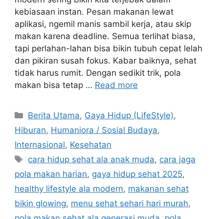
kebiasaan instan. Pesan makanan lewat
aplikasi, ngemil manis sambil kerja, atau skip
makan karena deadline. Semua terlihat biasa,
tapi perlahan-lahan bisa bikin tubuh cepat lelah
dan pikiran susah fokus. Kabar baiknya, sehat
tidak harus rumit. Dengan sedikit trik, pola
makan bisa tetap …
Read more
C
Berita Utama
,
Gaya Hidup (LifeStyle)
,
a
Hiburan
,
Humaniora / Sosial Budaya
,
t
Internasional
,
Kesehatan
e
T
cara hidup sehat ala anak muda
,
cara jaga
g
a
pola makan harian
,
gaya hidup sehat 2025
,
o
g
r
healthy lifestyle ala modern
,
makanan sehat
s
i
bikin glowing
,
menu sehat sehari hari murah
,
e
pola makan sehat ala generasi muda
,
pola