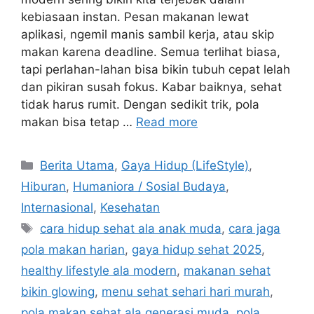
kebiasaan instan. Pesan makanan lewat
aplikasi, ngemil manis sambil kerja, atau skip
makan karena deadline. Semua terlihat biasa,
tapi perlahan-lahan bisa bikin tubuh cepat lelah
dan pikiran susah fokus. Kabar baiknya, sehat
tidak harus rumit. Dengan sedikit trik, pola
makan bisa tetap …
Read more
C
Berita Utama
,
Gaya Hidup (LifeStyle)
,
a
Hiburan
,
Humaniora / Sosial Budaya
,
t
Internasional
,
Kesehatan
e
T
cara hidup sehat ala anak muda
,
cara jaga
g
a
pola makan harian
,
gaya hidup sehat 2025
,
o
g
r
healthy lifestyle ala modern
,
makanan sehat
s
i
bikin glowing
,
menu sehat sehari hari murah
,
e
pola makan sehat ala generasi muda
,
pola