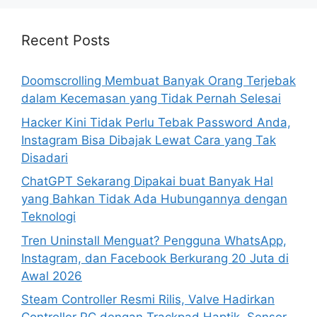
r
c
h
Recent Posts
f
o
Doomscrolling Membuat Banyak Orang Terjebak
r
dalam Kecemasan yang Tidak Pernah Selesai
:
Hacker Kini Tidak Perlu Tebak Password Anda,
Instagram Bisa Dibajak Lewat Cara yang Tak
Disadari
ChatGPT Sekarang Dipakai buat Banyak Hal
yang Bahkan Tidak Ada Hubungannya dengan
Teknologi
Tren Uninstall Menguat? Pengguna WhatsApp,
Instagram, dan Facebook Berkurang 20 Juta di
Awal 2026
Steam Controller Resmi Rilis, Valve Hadirkan