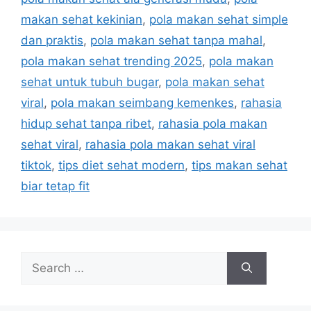
s
makan sehat kekinian
,
pola makan sehat simple
dan praktis
,
pola makan sehat tanpa mahal
,
pola makan sehat trending 2025
,
pola makan
sehat untuk tubuh bugar
,
pola makan sehat
viral
,
pola makan seimbang kemenkes
,
rahasia
hidup sehat tanpa ribet
,
rahasia pola makan
sehat viral
,
rahasia pola makan sehat viral
tiktok
,
tips diet sehat modern
,
tips makan sehat
biar tetap fit
S
e
a