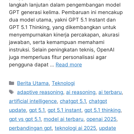
langkah lanjutan dalam pengembangan model
GPT generasi kelima. Pembaruan ini mencakup
dua model utama, yakni GPT 5.1 Instant dan
GPT 5.1 Thinking, yang dikembangkan untuk
menyempurnakan kinerja percakapan, akurasi
jawaban, serta kemampuan memahami
instruksi. Selain peningkatan teknis, OpenAI
juga memperluas fitur personalisasi agar
pengguna dapat …
Read more
C
Berita Utama
,
Teknologi
a
T
adaptive reasoning
,
ai reasoning
,
ai terbaru
,
t
a
artificial intelligence
,
chatgpt 5.1
,
chatgpt
e
g
update
,
gpt 5.1
,
gpt 5.1 instant
,
gpt 5.1 thinking
,
g
s
gpt vs gpt 5.1
,
model ai terbaru
,
openai 2025
,
o
r
perbandingan gpt
,
teknologi ai 2025
,
update