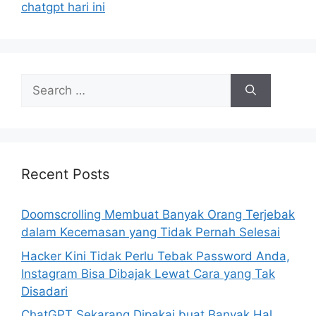
i
chatgpt hari ini
e
s
S
e
a
r
c
h
Recent Posts
f
o
Doomscrolling Membuat Banyak Orang Terjebak
r
dalam Kecemasan yang Tidak Pernah Selesai
:
Hacker Kini Tidak Perlu Tebak Password Anda,
Instagram Bisa Dibajak Lewat Cara yang Tak
Disadari
ChatGPT Sekarang Dipakai buat Banyak Hal