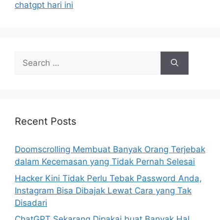
i
chatgpt hari ini
e
s
S
e
a
r
c
h
Recent Posts
f
o
Doomscrolling Membuat Banyak Orang Terjebak
r
dalam Kecemasan yang Tidak Pernah Selesai
:
Hacker Kini Tidak Perlu Tebak Password Anda,
Instagram Bisa Dibajak Lewat Cara yang Tak
Disadari
ChatGPT Sekarang Dipakai buat Banyak Hal