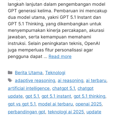
langkah lanjutan dalam pengembangan model
GPT generasi kelima. Pembaruan ini mencakup
dua model utama, yakni GPT 5.1 Instant dan
GPT 5.1 Thinking, yang dikembangkan untuk
menyempurnakan kinerja percakapan, akurasi
jawaban, serta kemampuan memahami
instruksi. Selain peningkatan teknis, OpenAI
juga memperluas fitur personalisasi agar
pengguna dapat …
Read more
C
Berita Utama
,
Teknologi
a
T
adaptive reasoning
,
ai reasoning
,
ai terbaru
,
t
a
artificial intelligence
,
chatgpt 5.1
,
chatgpt
e
g
update
,
gpt 5.1
,
gpt 5.1 instant
,
gpt 5.1 thinking
,
g
s
gpt vs gpt 5.1
,
model ai terbaru
,
openai 2025
,
o
r
perbandingan gpt
,
teknologi ai 2025
,
update