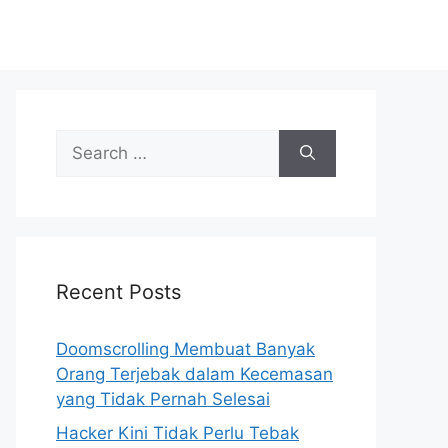
S
e
a
r
c
h
Recent Posts
f
o
r
Doomscrolling Membuat Banyak
:
Orang Terjebak dalam Kecemasan
yang Tidak Pernah Selesai
Hacker Kini Tidak Perlu Tebak