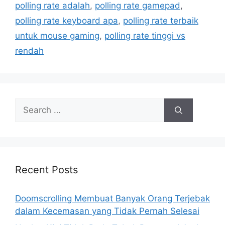
i
polling rate adalah
,
polling rate gamepad
,
e
polling rate keyboard apa
,
polling rate terbaik
s
untuk mouse gaming
,
polling rate tinggi vs
rendah
S
e
a
r
c
h
Recent Posts
f
o
Doomscrolling Membuat Banyak Orang Terjebak
r
dalam Kecemasan yang Tidak Pernah Selesai
: