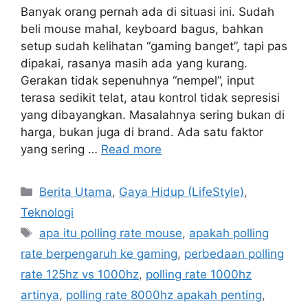
Banyak orang pernah ada di situasi ini. Sudah
beli mouse mahal, keyboard bagus, bahkan
setup sudah kelihatan “gaming banget”, tapi pas
dipakai, rasanya masih ada yang kurang.
Gerakan tidak sepenuhnya “nempel”, input
terasa sedikit telat, atau kontrol tidak sepresisi
yang dibayangkan. Masalahnya sering bukan di
harga, bukan juga di brand. Ada satu faktor
yang sering …
Read more
C
Berita Utama
,
Gaya Hidup (LifeStyle)
,
a
Teknologi
t
T
apa itu polling rate mouse
,
apakah polling
e
a
rate berpengaruh ke gaming
,
perbedaan polling
g
g
rate 125hz vs 1000hz
,
polling rate 1000hz
o
s
r
artinya
,
polling rate 8000hz apakah penting
,