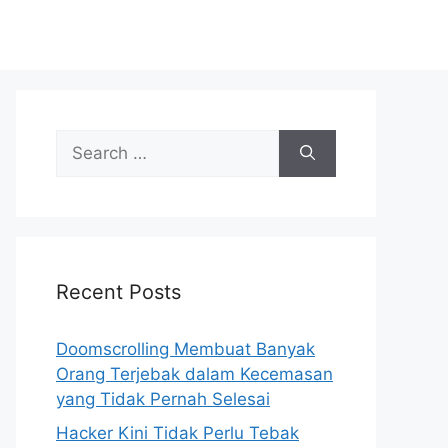
S
e
a
r
c
h
Recent Posts
f
o
r
Doomscrolling Membuat Banyak
:
Orang Terjebak dalam Kecemasan
yang Tidak Pernah Selesai
Hacker Kini Tidak Perlu Tebak