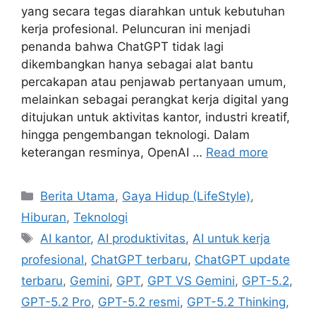
yang secara tegas diarahkan untuk kebutuhan
kerja profesional. Peluncuran ini menjadi
penanda bahwa ChatGPT tidak lagi
dikembangkan hanya sebagai alat bantu
percakapan atau penjawab pertanyaan umum,
melainkan sebagai perangkat kerja digital yang
ditujukan untuk aktivitas kantor, industri kreatif,
hingga pengembangan teknologi. Dalam
keterangan resminya, OpenAI …
Read more
C
Berita Utama
,
Gaya Hidup (LifeStyle)
,
a
Hiburan
,
Teknologi
t
T
AI kantor
,
AI produktivitas
,
AI untuk kerja
e
a
profesional
,
ChatGPT terbaru
,
ChatGPT update
g
g
terbaru
,
Gemini
,
GPT
,
GPT VS Gemini
,
GPT-5.2
,
o
s
r
GPT-5.2 Pro
,
GPT-5.2 resmi
,
GPT-5.2 Thinking
,