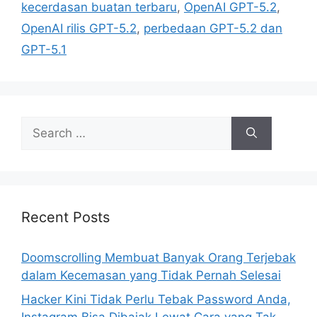
i
kecerdasan buatan terbaru
,
OpenAI GPT-5.2
,
e
OpenAI rilis GPT-5.2
,
perbedaan GPT-5.2 dan
s
GPT-5.1
S
e
a
r
c
h
Recent Posts
f
o
Doomscrolling Membuat Banyak Orang Terjebak
r
dalam Kecemasan yang Tidak Pernah Selesai
:
Hacker Kini Tidak Perlu Tebak Password Anda,
Instagram Bisa Dibajak Lewat Cara yang Tak