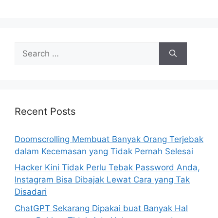
S
e
a
r
c
h
Recent Posts
f
o
Doomscrolling Membuat Banyak Orang Terjebak
r
dalam Kecemasan yang Tidak Pernah Selesai
:
Hacker Kini Tidak Perlu Tebak Password Anda,
Instagram Bisa Dibajak Lewat Cara yang Tak
Disadari
ChatGPT Sekarang Dipakai buat Banyak Hal