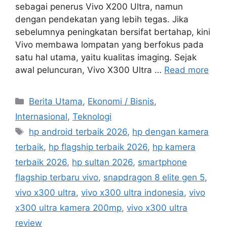
sebagai penerus Vivo X200 Ultra, namun
dengan pendekatan yang lebih tegas. Jika
sebelumnya peningkatan bersifat bertahap, kini
Vivo membawa lompatan yang berfokus pada
satu hal utama, yaitu kualitas imaging. Sejak
awal peluncuran, Vivo X300 Ultra …
Read more
C
Berita Utama
,
Ekonomi / Bisnis
,
a
Internasional
,
Teknologi
t
T
hp android terbaik 2026
,
hp dengan kamera
e
a
terbaik
,
hp flagship terbaik 2026
,
hp kamera
g
g
terbaik 2026
,
hp sultan 2026
,
smartphone
o
s
r
flagship terbaru vivo
,
snapdragon 8 elite gen 5
,
i
vivo x300 ultra
,
vivo x300 ultra indonesia
,
vivo
e
x300 ultra kamera 200mp
,
vivo x300 ultra
s
review